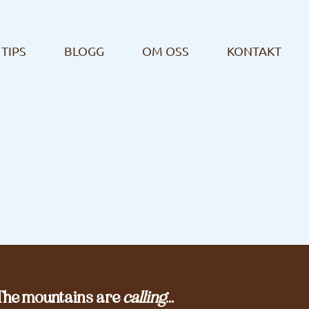
TIPS
BLOGG
OM OSS
KONTAKT
The mountains are
calling
...