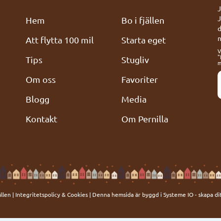
J
J
Hem
Bo i fjällen
d
n
Att flytta 100 mil
Starta eget
V
"
Tips
Stugliv
m
Om oss
Favoriter
Blogg
Media
Kontakt
Om Pernilla
ällen |
Integritetspolicy & Cookies
| Denna hemsida är byggd i Systeme IO -
skapa di