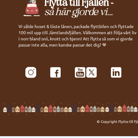
Flytta till Fjällen -
så här gjorde vi...
Vi sålde huset & löste lånen, packade flyttbilen och flyttade
100 mil upp till Jämtlandsfjällen. Välkommen att följa vårt liv
i norr bland snö, knott och bjenn! Att flytta så som vi gjorde
passar inte alla, men kanske passar det dig? 🤎
© Copyright Flytta till Fj